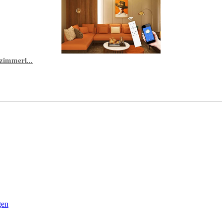
immerl...
gen