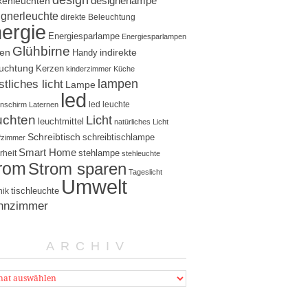
design
designerlampe
kenleuchten
ignerleuchte
direkte Beleuchtung
ergie
Energiesparlampe
Energiesparlampen
Glühbirne
ten
indirekte
Handy
uchtung
Kerzen
kinderzimmer
Küche
lampen
tliches licht
Lampe
led
led leuchte
nschirm
Laternen
uchten
Licht
leuchtmittel
natürliches Licht
Schreibtisch
schreibtischlampe
fzimmer
Smart Home
stehlampe
rheit
stehleuchte
rom
Strom sparen
Tageslicht
Umwelt
tischleuchte
nik
hnzimmer
ARCHIV