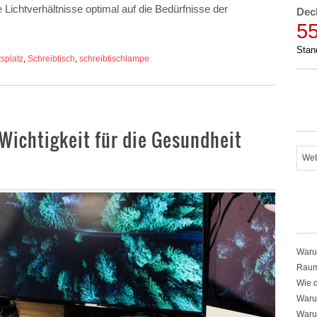
ichtverhältnisse optimal auf die Bedürfnisse der
Dec
5
Stan
tsplatz
,
Schreibtisch
,
schreibtischlampe
 Wichtigkeit für die Gesundheit
Warum
Raum
Wie d
Warum
Waru