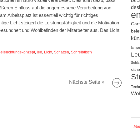
ionen im Büro visuell verarbeitet. Dies führt dazu, dass
Dec
des
ößeren Einfluss auf die angemessene Verarbeitung von
en
 Arbeitsplatz ist essentiell wichtig für richtiges
ige Licht steigert die Leistungsfähigkeit und die Motivation
Gar
f Gesundheit und Wohlbefinden der Mitarbeiter aus. Das Licht
bele
küns
lampe
Beleuchtungskonzept
,
led
,
Licht
,
Schatten
,
Schreibtisch
Le
Schla
siche
St
Nächste Seite »
Tech
Wo