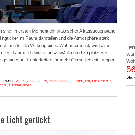
n sind im ersten Moment ein praktischer Alltagsgegenstand,
 Hingucker im Raum darstellen und die Atmosphäre stark
leuchtung für die Wirkung eines Wohnraums ist, wird also
LED
chkeiten, Lampen bewusst auszuwählen und zu platzieren.
Woh
e genauer an. Lichterketten für mehr Gemütlichkeit Lampen
Woh
5
Stan
tichworte:
Arbeit
,
Atmosphäre
,
Beleuchtung
,
Farben
,
led
,
Lichterkette
,
chte
,
Tischleuchten
e Licht gerückt