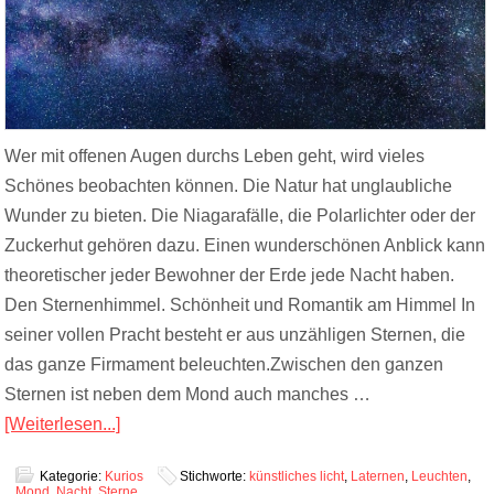
Wer mit offenen Augen durchs Leben geht, wird vieles
Schönes beobachten können. Die Natur hat unglaubliche
Wunder zu bieten. Die Niagarafälle, die Polarlichter oder der
Zuckerhut gehören dazu. Einen wunderschönen Anblick kann
theoretischer jeder Bewohner der Erde jede Nacht haben.
Den Sternenhimmel. Schönheit und Romantik am Himmel In
seiner vollen Pracht besteht er aus unzähligen Sternen, die
das ganze Firmament beleuchten.Zwischen den ganzen
Sternen ist neben dem Mond auch manches …
[Weiterlesen...]
Kategorie:
Kurios
Stichworte:
künstliches licht
,
Laternen
,
Leuchten
,
Mond
,
Nacht
,
Sterne