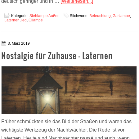
deutlich geringer und in …
[Weiterlesen...]
Kategorie:
Stehlampe Außen
Stichworte:
Beleuchtung
,
Gaslampe
,
Laternen
,
led
,
Öllampe
3. März 2019
Nostalgie für Zuhause – Laternen
Früher schmückten sie das Bild der Straßen und waren das
wichtigste Werkzeug der Nachtwächter. Die Rede ist von
Laternen. Heute sind Nachtwächter passé und auch, wenn