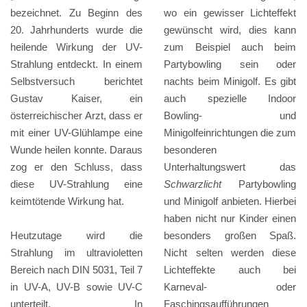
bezeichnet. Zu Beginn des
wo ein gewisser Lichteffekt
20. Jahrhunderts wurde die
gewünscht wird, dies kann
heilende Wirkung der UV-
zum Beispiel auch beim
Strahlung entdeckt. In einem
Partybowling sein oder
Selbstversuch berichtet
nachts beim Minigolf. Es gibt
Gustav Kaiser, ein
auch spezielle Indoor
österreichischer Arzt, dass er
Bowling- und
mit einer UV-Glühlampe eine
Minigolfeinrichtungen die zum
Wunde heilen konnte. Daraus
besonderen
zog er den Schluss, dass
Unterhaltungswert das
diese UV-Strahlung eine
Schwarzlicht
Partybowling
keimtötende Wirkung hat.
und Minigolf anbieten. Hierbei
haben nicht nur Kinder einen
Heutzutage wird die
besonders großen Spaß.
Strahlung im ultravioletten
Nicht selten werden diese
Bereich nach DIN 5031, Teil 7
Lichteffekte auch bei
in UV-A, UV-B sowie UV-C
Karneval- oder
unterteilt. In
Faschingsaufführungen