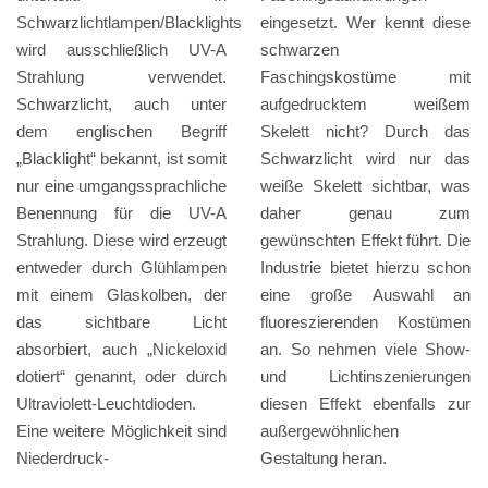
Schwarzlichtlampen/Blacklights
eingesetzt. Wer kennt diese
wird ausschließlich UV-A
schwarzen
Strahlung verwendet.
Faschingskostüme mit
Schwarzlicht, auch unter
aufgedrucktem weißem
dem englischen Begriff
Skelett nicht? Durch das
„Blacklight“ bekannt, ist somit
Schwarzlicht wird nur das
nur eine umgangssprachliche
weiße Skelett sichtbar, was
Benennung für die UV-A
daher genau zum
Strahlung. Diese wird erzeugt
gewünschten Effekt führt. Die
entweder durch Glühlampen
Industrie bietet hierzu schon
mit einem Glaskolben, der
eine große Auswahl an
das sichtbare Licht
fluoreszierenden Kostümen
absorbiert, auch „Nickeloxid
an. So nehmen viele Show-
dotiert“ genannt, oder durch
und Lichtinszenierungen
Ultraviolett-Leuchtdioden.
diesen Effekt ebenfalls zur
Eine weitere Möglichkeit sind
außergewöhnlichen
Niederdruck-
Gestaltung heran.