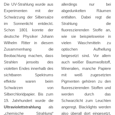
Die UV-Strahlung wurde aus
allerdings nur bei
Experimenten mit der
abgedunkelten Räumen
Schwärzung der Silbersalze
entfalten. Dabei regt die
im Sonnenlicht entdeckt.
Strahlung die
Schon 1801 konnte der
fluoreszierenden Stoffe an,
deutsche Physiker Johann
wie sie beispielsweise in
Wilhelm Ritter in diesem
vielen Waschmitteln zu
Zusammenhang die
optischen Aufhellung
Beobachtung machen, dass
beigesetzt sind. Vor allem
Strahlen jenseits des
auch weißer Baumwollstoff,
violetten Endes innerhalb des
Mineralien, manche Papiere
sichtbaren Spektrums
mit weiß zugesetzten
effektiv waren beim
Pigmenten gehören zu den
Schwärzen von
fluoreszierenden Stoffen und
Silberchloridpapier. Bis zum
werden durch das
19. Jahrhundert wurde die
Schwarzlicht zum Leuchten
Ultraviolettstrahlung
als
angeregt. Blacklights werden
„chemische Strahlung“
also überall dort eingesetzt,